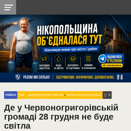
НІКОПОЛЬ
РАДІО
РАЙОН
СІЧЕСЛАВСЬКА
УКРАЇНА
РЕТРО
ЛАЙТ
УКРАЇНА
ДОПОМОГА
НІКОПОЛЬ
5
ТЕГ:
ВІДКЛЮЧЕННЯ СВІТЛА
•
ЧЕРВОНОГРИГОРІВКА
РАЙОН
Де у Червоногригорівській
громаді 28 грудня не буде
світла