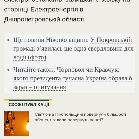
сторінці
Електроенергія в
Дніпропетровській області
Ще новини Нікопольщини:
У Покровській
громаді з’явилась ще одна свердловина для
води (фото)
Читайте також:
Чорновол чи Кравчук:
якого президента сучасна Україна обрала б
зараз – опитування
СХОЖІ ПУБЛІКАЦІЇ
Світло на Нікопольщині повернули більшості
абонентів: коли повернуть решті?