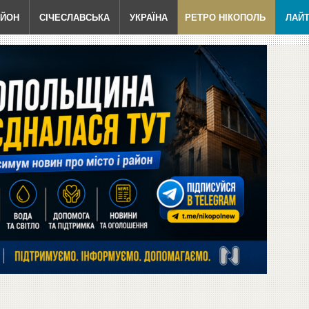
АЙОН
СІЧЕСЛАВСЬКА
УКРАЇНА
РЕТРО НІКОПОЛЬ
ЛАЙ