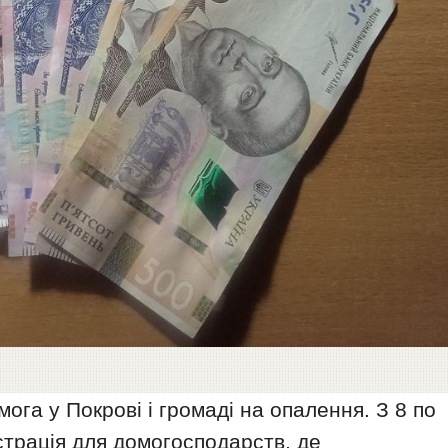
га у Покрові і громаді на опалення. З 8 по
страція для домогосподарств, де