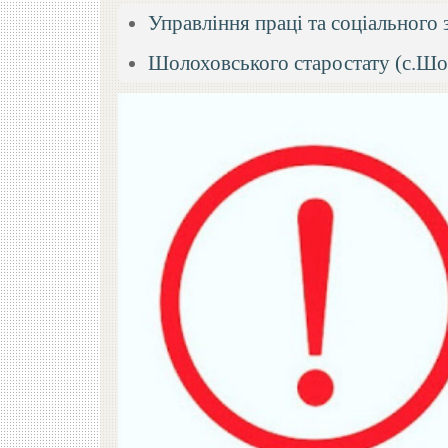
Управління праці та соціального 
Шолоховського старостату (с.Шол