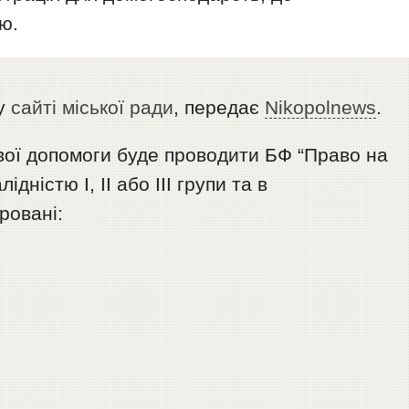
ю.
у
сайті міської ради
, передає
Nikopolnews
.
ої допомоги буде проводити БФ “Право на
дністю І, ІІ або ІІІ групи та в
ровані: