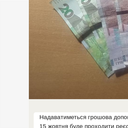
Надаватиметься грошова допомо
15 жовтня буде проходити реє