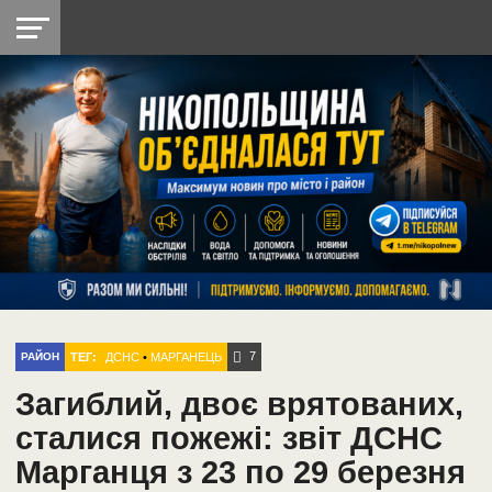
НІКОПОЛЬ
РАДІО
РАЙОН
СІЧЕСЛАВСЬКА
УКРАЇНА
РЕТРО
ЛАЙТ
УКРАЇНА
ДОПОМОГА
НІКОПОЛЬ
7
ТЕГ:
ДСНС
•
МАРГАНЕЦЬ
РАЙОН
Загиблий, двоє врятованих,
сталися пожежі: звіт ДСНС
Марганця з 23 по 29 березня