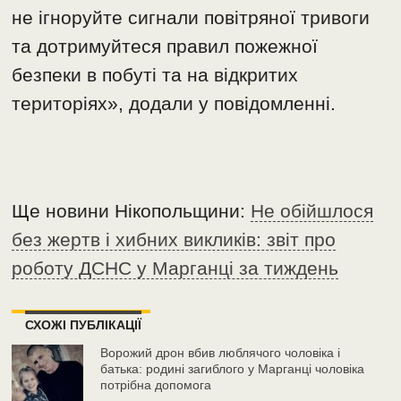
не ігноруйте сигнали повітряної тривоги
та дотримуйтеся правил пожежної
безпеки в побуті та на відкритих
територіях», додали у повідомленні.
Ще новини Нікопольщини:
Не обійшлося
без жертв і хибних викликів: звіт про
роботу ДСНС у Марганці за тиждень
СХОЖІ ПУБЛІКАЦІЇ
Ворожий дрон вбив люблячого чоловіка і
батька: родині загиблого у Марганці чоловіка
потрібна допомога