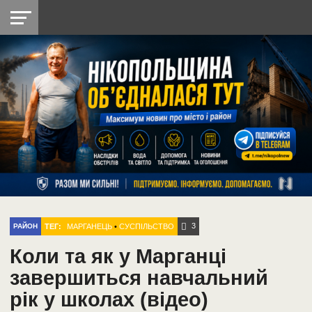
НІКОПОЛЬ
РАДІО
РАЙОН
СІЧЕСЛАВСЬКА
УКРАЇНА
РЕТРО
ЛАЙТ
УКРАЇНА
ДОПОМОГА
НІКОПОЛЬ
3
ТЕГ:
МАРГАНЕЦЬ
•
СУСПІЛЬСТВО
РАЙОН
Коли та як у Марганці
завершиться навчальний
рік у школах (відео)