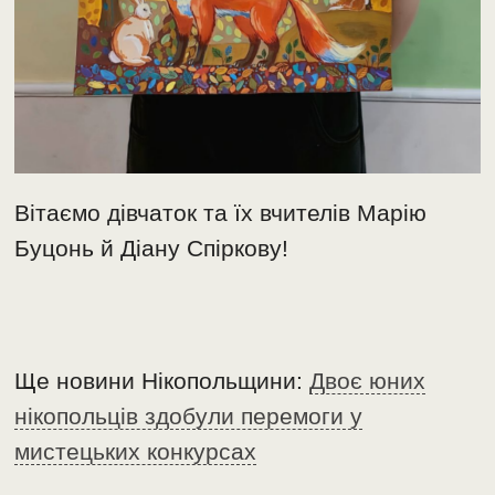
Вітаємо дівчаток та їх вчителів Марію
Буцонь й Діану Спіркову!
Ще новини Нікопольщини:
Двоє юних
нікопольців здобули перемоги у
мистецьких конкурсах