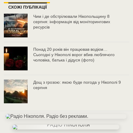
СХОЖІ ПУБЛІКАЦІЇ
Чим і де обстрілювали Нікопольщину 8
серпня: інформація від моніторингових
ресурсів
Понад 20 років він працював водієм…
Сьогодні у Нікополі ворог вбив люблячого
чоловіка, батька і дідуся (фото)
Дощ з грозою: якою буде погода у Нікополі 9
серпня