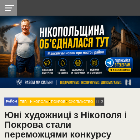
НІКОПОЛЬ
РАДІО
РАЙОН
СІЧЕСЛАВСЬКА
УКРАЇНА
РЕТРО
ЛАЙТ
УКРАЇНА
ДОПОМОГА
НІКОПОЛЬ
3
ТЕГ:
НІКОПОЛЬ
•
ПОКРОВ
•
СУСПІЛЬСТВО
РАЙОН
Юні художниці з Нікополя і
Покрова стали
переможцями конкурсу