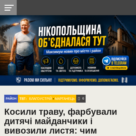
НІКОПОЛЬ
РАДІО
РАЙОН
СІЧЕСЛАВСЬКА
УКРАЇНА
РЕТРО
ЛАЙТ
УКРАЇНА
ДОПОМОГА
НІКОПОЛЬ
6
ТЕГ:
БЛАГОУСТРІЙ
•
МАРГАНЕЦЬ
РАЙОН
Косили траву, фарбували
дитячі майданчики і
вивозили листя: чим