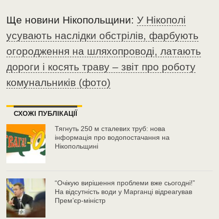
Ще новини Нікопольщини:
У Нікополі
усувають наслідки обстрілів, фарбують
огородження на шляхопроводі, латають
дороги і косять траву – звіт про роботу
комунальників (фото)
СХОЖІ ПУБЛІКАЦІЇ
Тягнуть 250 м сталевих труб: нова
інформація про водопостачання на
Нікопольщині
“Очікую вирішення проблеми вже сьогодні!”
На відсутність води у Марганці відреагував
Прем’єр-міністр