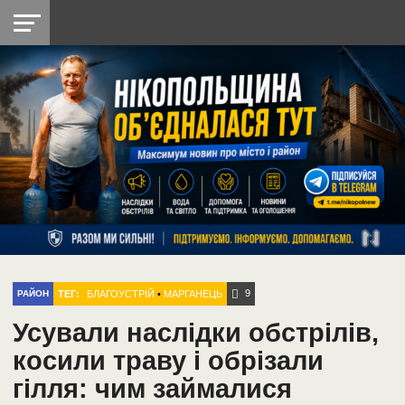
НІКОПОЛЬ
РАДІО
РАЙОН
СІЧЕСЛАВСЬКА
УКРАЇНА
РЕТРО
ЛАЙТ
УКРАЇНА
ДОПОМОГА
НІКОПОЛЬ
9
ТЕГ:
БЛАГОУСТРІЙ
•
МАРГАНЕЦЬ
РАЙОН
Усували наслідки обстрілів,
косили траву і обрізали
гілля: чим займалися