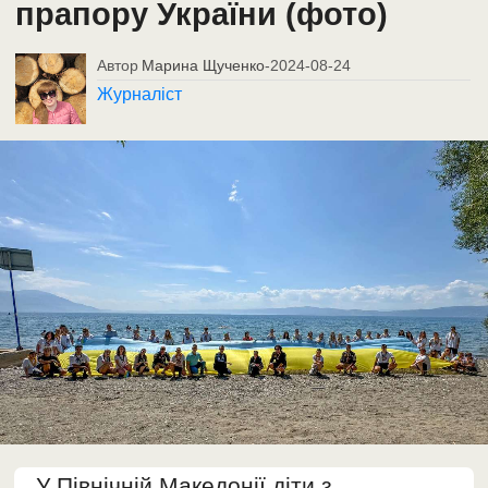
прапору України (фото)
Автор
Марина Щученко
-
2024-08-24
Журналіст
У Північній Македонії діти з