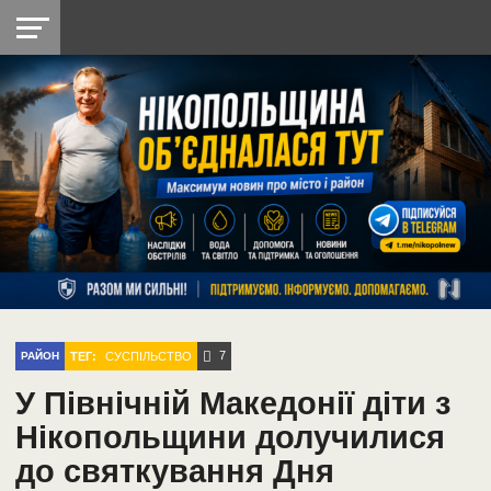
НІКОПОЛЬ
РАДІО
РАЙОН
СІЧЕСЛАВСЬКА
УКРАЇНА
РЕТРО
ЛАЙТ
УКРАЇНА
ДОПОМОГА
НІКОПОЛЬ
7
ТЕГ:
СУСПІЛЬСТВО
РАЙОН
У Північній Македонії діти з
Нікопольщини долучилися
до святкування Дня