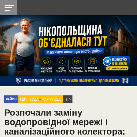
НІКОПОЛЬ
РАДІО
РАЙОН
СІЧЕСЛАВСЬКА
УКРАЇНА
РЕТРО
ЛАЙТ
УКРАЇНА
ДОПОМОГА
НІКОПОЛЬ
5
ТЕГ:
ВОДА
•
МАРГАНЕЦЬ
РАЙОН
Розпочали заміну
водопровідної мережі і
каналізаційного колектора: