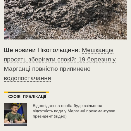
Ще новини Нікопольщини:
Мешканців
просять зберігати спокій: 19 березня у
Марганці повністю припинено
водопостачання
СХОЖІ ПУБЛІКАЦІЇ
Відповідальна особа буде звільнена:
відсутність води у Марганці прокоментував
президент (відео)