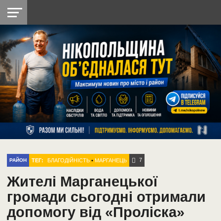
НІКОПОЛЬ
РАДІО
РАЙОН
СІЧЕСЛАВСЬКА
УКРАЇНА
РЕТРО
ЛАЙТ
УКРАЇНА
ДОПОМОГА
НІКОПОЛЬ
7
ТЕГ:
БЛАГОДІЙНІСТЬ
•
МАРГАНЕЦЬ
РАЙОН
Жителі Марганецької
громади сьогодні отримали
допомогу від «Проліска»