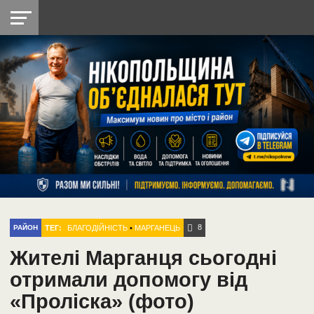
НІКОПОЛЬ
РАДІО
РАЙОН
СІЧЕСЛАВСЬКА
УКРАЇНА
РЕТРО
ЛАЙТ
УКРАЇНА
ДОПОМОГА
НІКОПОЛЬ
8
ТЕГ:
БЛАГОДІЙНІСТЬ
•
МАРГАНЕЦЬ
РАЙОН
Жителі Марганця сьогодні
отримали допомогу від
«Проліска» (фото)