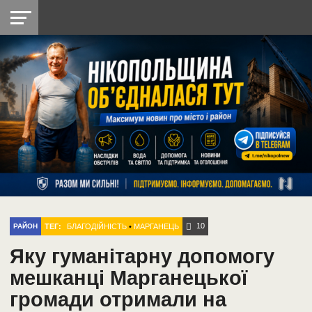
НІКОПОЛЬ
РАДІО
РАЙОН
СІЧЕСЛАВСЬКА
УКРАЇНА
РЕТРО
ЛАЙТ
УКРАЇНА
ДОПОМОГА
НІКОПОЛЬ
10
ТЕГ:
БЛАГОДІЙНІСТЬ
•
МАРГАНЕЦЬ
РАЙОН
Яку гуманітарну допомогу
мешканці Марганецької
громади отримали на