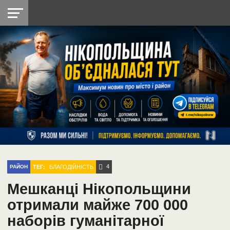
НІКОПОЛЬ
РАДІО
РАЙОН
СІЧЕСЛАВСЬКА
УКРАЇНА
РЕТРО
ЛАЙТ
УКРАЇНА
ДОПОМОГА
НІКОПОЛЬ
4
ТЕГ:
БЛАГОДІЙНІСТЬ
РАЙОН
Мешканці Нікопольщини
отримали майже 700 000
наборів гуманітарної