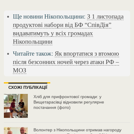
Ще новини Нікопольщини:
З 1 листопада
продуктові набори від БФ “СпівДія”
видаватимуть у всіх громадах
Нікопольщини
Читайте також:
Як впортатися з втомою
після безсонних ночей через атаки РФ –
МОЗ
СХОЖІ ПУБЛІКАЦІЇ
Хліб для прифронтової громади: у
Вищетарасівці відновили регулярне
постачання (фото)
Волонтер з Нікопольщини отримав нагороду