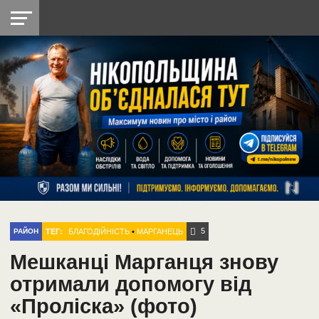
НІКОПОЛЬ
РАДІО
РАЙОН
СІЧЕСЛАВСЬКА
УКРАЇНА
РЕТРО
ЛАЙТ
УКРАЇНА
ДОПОМОГА
НІКОПОЛЬ
5
ТЕГ:
БЛАГОДІЙНІСТЬ
•
МАРГАНЕЦЬ
РАЙОН
Мешканці Марганця знову
отримали допомогу від
«Проліска» (фото)