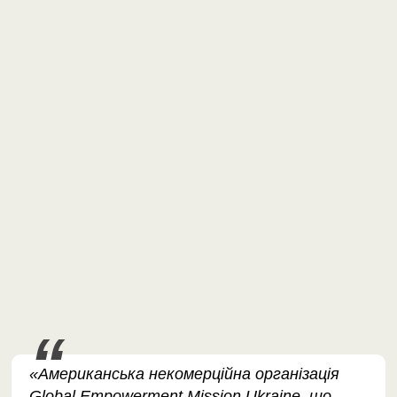
«Американська некомерційна організація
Global Empowerment Mission Ukraine, що