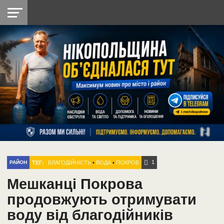
НІКОПОЛЬ
РАДІО
РАЙОН
СІЧЕСЛАВСЬКА
УКРАЇНА
РЕТРО
ЛАЙТ
УКРАЇНА
ДОПОМОГА
НІКОПОЛЬ
1
ТЕГ:
БЛАГОДІЙНІСТЬ
•
ВОДА
•
ПОКРОВ
РАЙОН
Мешканці Покрова
продовжують отримувати
воду від благодійників