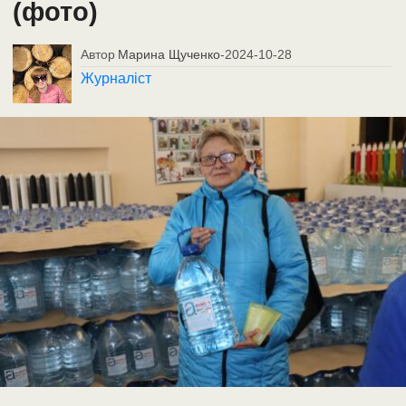
(фото)
Автор
Марина Щученко
-
2024-10-28
Журналіст