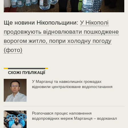
Ще новини Нікопольщини:
У Нікополі
продовжують відновлювати пошкоджене
ворогом житло, попри холодну погоду
(фото)
СХОЖІ ПУБЛІКАЦІЇ
У Марганці та навколишніх громадах
відновили централізоване водопостачання
Розпочався процес наповнення
водопровідних мереж Марганця – водоканал