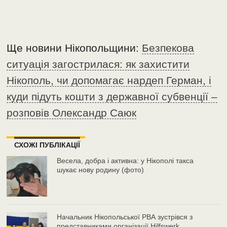
Ще новини Нікопольщини:
Безпекова
ситуація загострилася: як захистити
Нікополь, чи допомагає нардеп Герман, і
куди підуть кошти з державної субвенції –
розповів Олександр Саюк
СХОЖІ ПУБЛІКАЦІЇ
Весела, добра і активна: у Нікополі такса
шукає нову родину (фото)
Начальник Нікопольської РВА зустрівся з
представниками організації Hilfswerk