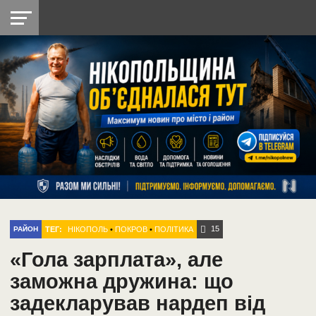
НІКОПОЛЬ
РАДІО
РАЙОН
СІЧЕСЛАВСЬКА
УКРАЇНА
РЕТРО
ЛАЙТ
УКРАЇНА
ДОПОМОГА
НІКОПОЛЬ
15
ТЕГ:
НІКОПОЛЬ
•
ПОКРОВ
•
ПОЛІТИКА
РАЙОН
«Гола зарплата», але
заможна дружина: що
задекларував нардеп від