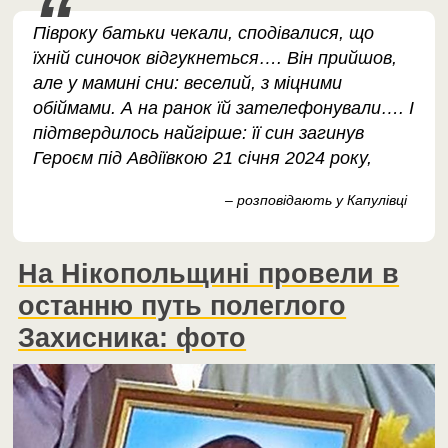
Півроку батьки чекали, сподівалися, що
їхній синочок відгукнеться…. Він прийшов,
але у мамині сни: веселий, з міцними
обіймами. А на ранок їй зателефонували…. І
підтвердилось найгірше: її син загинув
Героєм під Авдіївкою 21 січня 2024 року,
– розповідають у Капулівці
На Нікопольщині провели в
останню путь полеглого
Захисника: фото