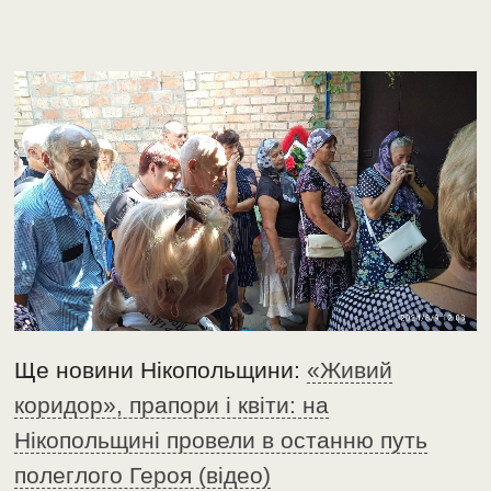
Ще новини Нікопольщини:
«Живий
коридор», прапори і квіти: на
Нікопольщині провели в останню путь
полеглого Героя (відео)