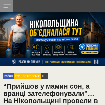
НІКОПОЛЬ
РАДІО
РАЙОН
СІЧЕСЛАВСЬКА
УКРАЇНА
РЕТРО
ЛАЙТ
УКРАЇНА
ДОПОМОГА
НІКОПОЛЬ
8
ТЕГ:
ПОКРОВСЬКЕ
РАЙОН
“Прийшов у мамин сон, а
вранці зателефонували”…
На Нікопольщині провели в