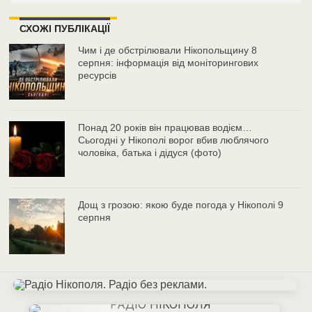
СХОЖІ ПУБЛІКАЦІЇ
Чим і де обстрілювали Нікопольщину 8
серпня: інформація від моніторингових
ресурсів
Понад 20 років він працював водієм…
Сьогодні у Нікополі ворог вбив люблячого
чоловіка, батька і дідуся (фото)
Дощ з грозою: якою буде погода у Нікополі 9
серпня