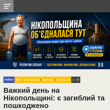
НІКОПОЛЬ
РАДІО
РАЙОН
СІЧЕСЛАВСЬКА
УКРАЇНА
РЕТРО
ЛАЙТ
УКРАЇНА
ДОПОМОГА
НІКОПОЛЬ
10
ТЕГ:
МАРГАНЕЦЬ
•
МИРОВЕ
•
НІКОПОЛЬ
РАЙОН
Важкий день на
Нікопольщині: є загиблий та
пошкоджено