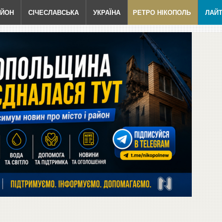
АЙОН
СІЧЕСЛАВСЬКА
УКРАЇНА
РЕТРО НІКОПОЛЬ
ЛАЙ