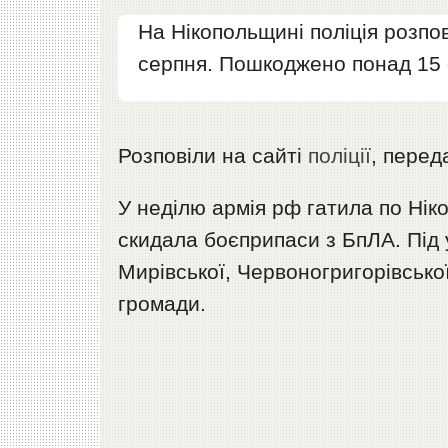
На Нікопольщині поліція розпов
серпня. Пошкоджено понад 15 о
Розповіли на сайті
поліції
, пере
У неділю армія рф гатила по Нік
скидала боєприпаси з БпЛА. Під 
Мирівської, Червоногригорівської
громади.