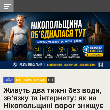
НІКОПОЛЬ
РАДІО
РАЙОН
СІЧЕСЛАВСЬКА
УКРАЇНА
РЕТРО
ЛАЙТ
УКРАЇНА
ДОПОМОГА
НІКОПОЛЬ
6
ТЕГ:
ВІЙНА
•
МИРОВЕ
РАЙОН
Живуть два тижні без води,
зв’язку та інтернету: як на
Нікопольщині ворог знищує