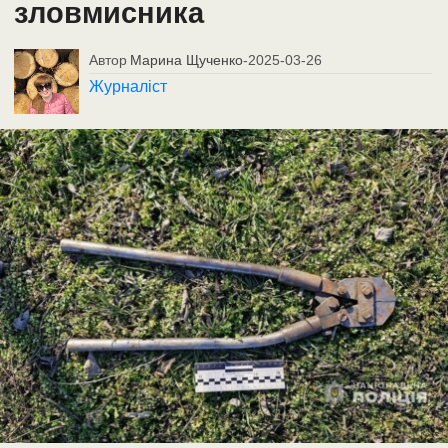
зловмисника
Автор
Марина Щученко
-
2025-03-26
Журналіст