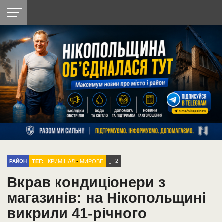
НІКОПОЛЬ
РАДІО
РАЙОН
СІЧЕСЛАВСЬКА
УКРАЇНА
РЕТРО
ЛАЙТ
УКРАЇНА
ДОПОМОГА
НІКОПОЛЬ
2
ТЕГ:
КРИМІНАЛ
•
МИРОВЕ
РАЙОН
Вкрав кондиціонери з
магазинів: на Нікопольщині
викрили 41-річного