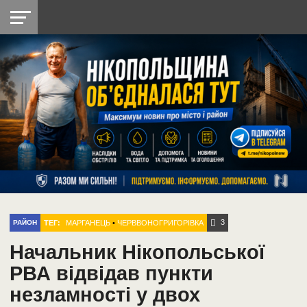
НІКОПОЛЬ
РАДІО
РАЙОН
СІЧЕСЛАВСЬКА
УКРАЇНА
РЕТРО
ЛАЙТ
УКРАЇНА
ДОПОМОГА
НІКОПОЛЬ
3
ТЕГ:
МАРГАНЕЦЬ
•
ЧЕРВВОНОГРИГОРІВКА
РАЙОН
Начальник Нікопольської
РВА відвідав пункти
незламності у двох