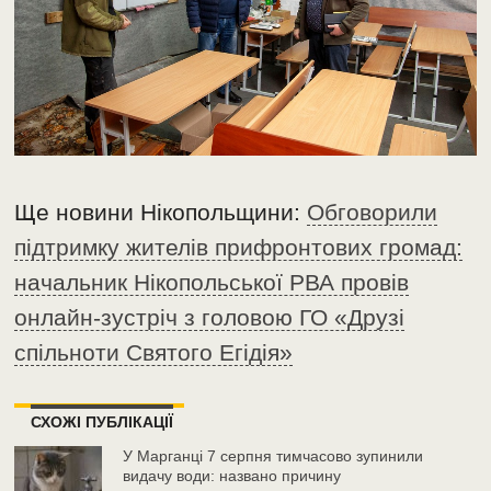
Ще новини Нікопольщини:
Обговорили
підтримку жителів прифронтових громад:
начальник Нікопольської РВА провів
онлайн-зустріч з головою ГО «Друзі
спільноти Святого Егідія»
СХОЖІ ПУБЛІКАЦІЇ
У Марганці 7 серпня тимчасово зупинили
видачу води: названо причину