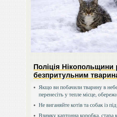
Поліція Нікопольщини 
безпритульним тварин
Якщо ви побачили тварину в небез
перенесіть у тепле місце, обереж
Не виганяйте котів та собак із під
Взимку картонна коробка, стара 