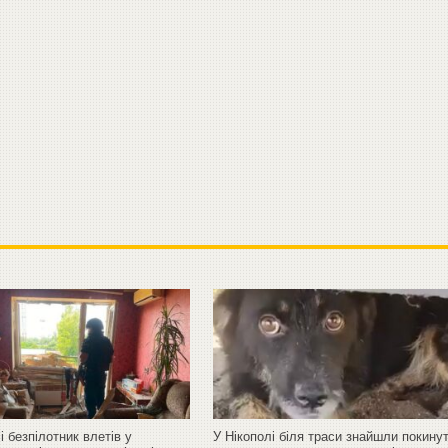
і безпілотник влетів у
У Нікополі біля траси знайшли покину