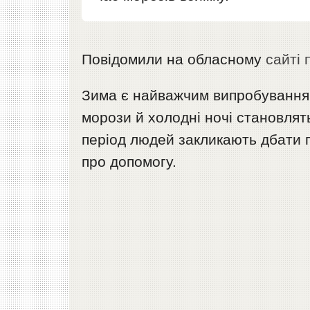
Повідомили на обласному
сайті п
Зима є найважчим випробуванням 
морози й холодні ночі становлят
період людей закликають дбати 
про допомогу.