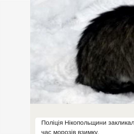
Поліція Нікопольщини закликал
час морозів взимку.