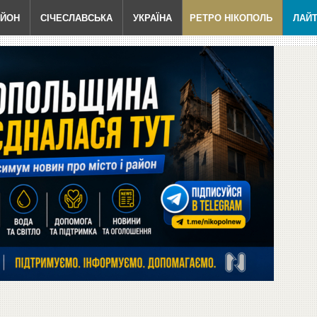
АЙОН
СІЧЕСЛАВСЬКА
УКРАЇНА
РЕТРО НІКОПОЛЬ
ЛАЙ