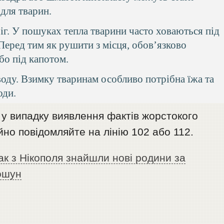
для тварин.
ріг. У пошуках тепла тварини часто ховаються під
Перед тим як рушити з місця, обов’язково
або під капотом.
воду. Взимку тваринам особливо потрібна їжа та
оди.
 у випадку виявлення фактів жорстокого
но повідомляйте на лінію 102 або 112.
ак з Нікополя знайшли нові родини за
ошун