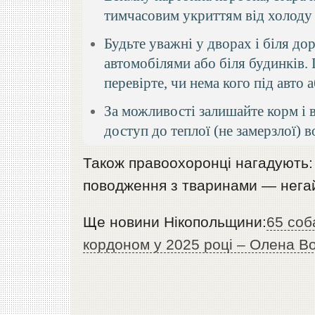
тимчасовим укриттям від холоду 
Будьте уважні у дворах і біля до
автомобілями або біля будинків. 
перевірте, чи нема кого під авто 
За можливості залишайте корм і 
доступ до теплої (не замерзлої) в
Також правоохоронці нагадують:
поводження з тваринами — негай
Ще новини Нікопольщини:
65 cоб
кордоном у 2025 році – Олена В