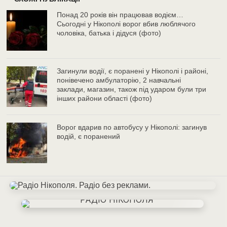
Понад 20 років він працював водієм…
Сьогодні у Нікополі ворог вбив люблячого
чоловіка, батька і дідуся (фото)
Загинули водії, є поранені у Нікополі і районі,
понівечено амбулаторію, 2 навчальні
заклади, магазин, також під ударом були три
інших райони області (фото)
Ворог вдарив по автобусу у Нікополі: загинув
водій, є поранений