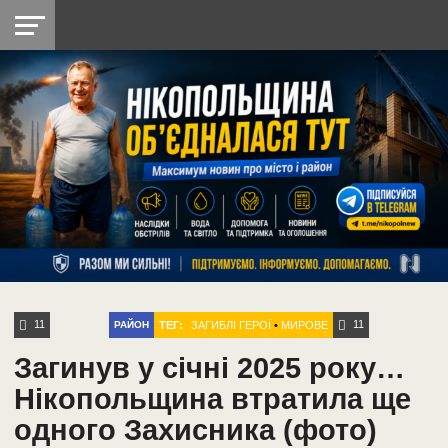
НІКОПОЛЬ
РАДІО
РАЙОН
СІЧЕСЛАВСЬКА
УКРАЇНА
РЕТРО
ЛАЙТ
УКРАЇНА
ДОПОМОГА
НІКОПОЛЬ
11
11
ТЕГ:
ЗАГИБЛІ ГЕРОЇ
•
МИРОВЕ
РАЙОН
Загинув у січні 2025 року…
Нікопольщина втратила ще
одного Захисника (фото)