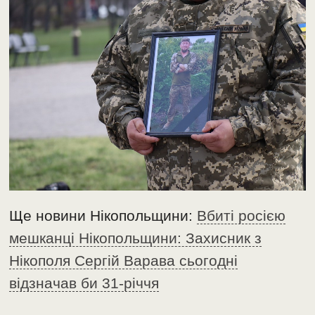
Ще новини Нікопольщини:
Вбиті росією
мешканці Нікопольщини: Захисник з
Нікополя Сергій Варава сьогодні
відзначав би 31-річчя