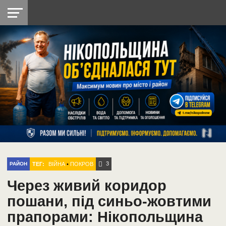
НІКОПОЛЬ
РАДІО
РАЙОН
СІЧЕСЛАВСЬКА
УКРАЇНА
РЕТРО
ЛАЙТ
УКРАЇНА
ДОПОМОГА
НІКОПОЛЬ
3
ТЕГ:
ВІЙНА
•
ПОКРОВ
РАЙОН
Через живий коридор
пошани, під синьо-жовтими
прапорами: Нікопольщина