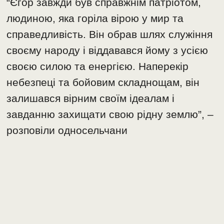
“Єгор завжди був справжнім патріотом,
людиною, яка горіла вірою у мир та
справедливість. Він обрав шлях служіння
своєму народу і віддавався йому з усією
своєю силою та енергією. Наперекір
небезпеці та бойовим складнощам, він
залишався вірним своїм ідеалам і
завданню захищати свою рідну землю”, –
розповіли односельчани