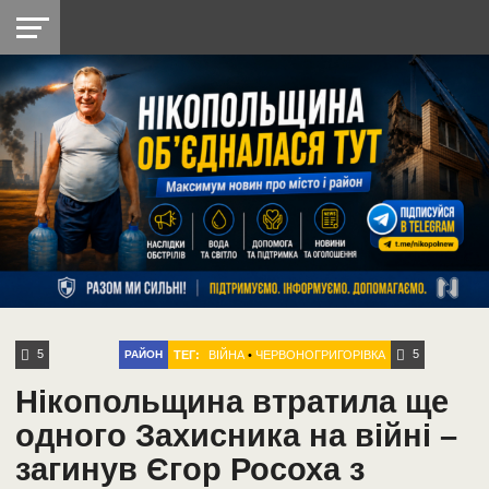
НІКОПОЛЬ
РАДІО
РАЙОН
СІЧЕСЛАВСЬКА
УКРАЇНА
РЕТРО
ЛАЙТ
УКРАЇНА
ДОПОМОГА
НІКОПОЛЬ
5
5
ТЕГ:
ВІЙНА
•
ЧЕРВОНОГРИГОРІВКА
РАЙОН
Нікопольщина втратила ще
одного Захисника на війні –
загинув Єгор Росоха з