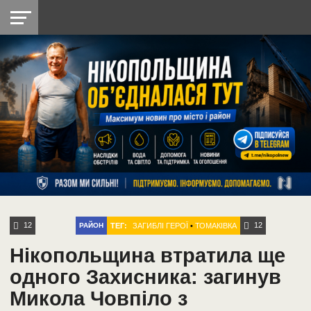
НІКОПОЛЬ
РАДІО
РАЙОН
СІЧЕСЛАВСЬКА
УКРАЇНА
РЕТРО
ЛАЙТ
УКРАЇНА
ДОПОМОГА
НІКОПОЛЬ
12
12
ТЕГ:
ЗАГИБЛІ ГЕРОЇ
•
ТОМАКІВКА
РАЙОН
Нікопольщина втратила ще
одного Захисника: загинув
Микола Човпіло з