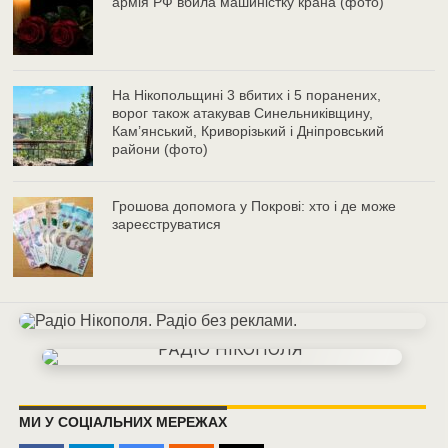
армія РФ вбила машиністку крана (фото)
На Нікопольщині 3 вбитих і 5 поранених,
ворог також атакував Синельниківщину,
Кам’янський, Криворізький і Дніпровський
райони (фото)
Грошова допомога у Покрові: хто і де може
зареєструватися
МИ У СОЦІАЛЬНИХ МЕРЕЖАХ