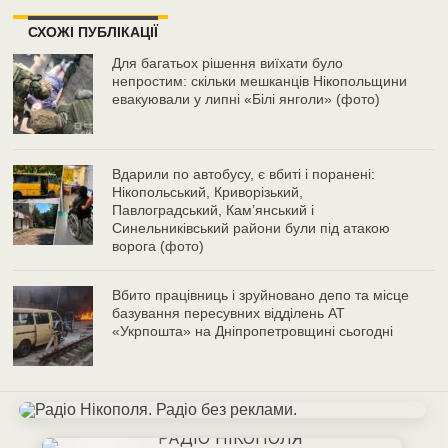
СХОЖІ ПУБЛІКАЦІЇ
Для багатьох рішення виїхати було
непростим: скільки мешканців Нікопольщини
евакуювали у липні «Білі янголи» (фото)
Вдарили по автобусу, є вбиті і поранені:
Нікопольський, Криворізький,
Павлоградський, Кам’янський і
Синельниківський райони були під атакою
ворога (фото)
Вбито працівниць і зруйновано депо та місце
базування пересувних відділень АТ
«Укрпошта» на Дніпропетровщині сьогодні