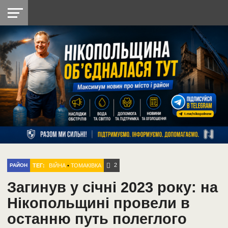
НІКОПОЛЬ
РАДІО
РАЙОН
СІЧЕСЛАВСЬКА
УКРАЇНА
РЕТРО
ЛАЙТ
УКРАЇНА
ДОПОМОГА
НІКОПОЛЬ
2
ТЕГ:
ВІЙНА
•
ТОМАКІВКА
РАЙОН
Загинув у січні 2023 року: на
Нікопольщині провели в
останню путь полеглого