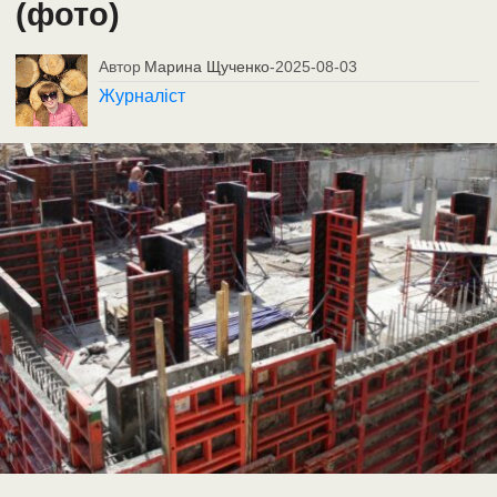
(фото)
Автор
Марина Щученко
-
2025-08-03
Журналіст