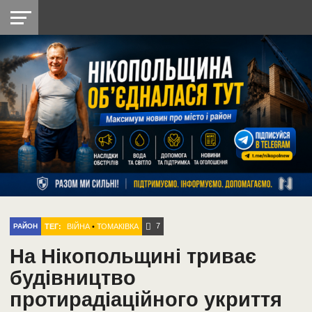
НІКОПОЛЬ
РАДІО
РАЙОН
СІЧЕСЛАВСЬКА
УКРАЇНА
РЕТРО
ЛАЙТ
УКРАЇНА
ДОПОМОГА
НІКОПОЛЬ
7
ТЕГ:
ВІЙНА
•
ТОМАКІВКА
РАЙОН
На Нікопольщині триває
будівництво
протирадіаційного укриття