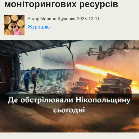
моніторингових ресурсів
Автор
Марина Щученко
-
2025-12-11
Журналіст