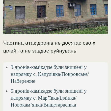
Частина атак дронів не досягає своїх
цілей та не завдає руйнувань
9 дронів-камікадзе були знищені у
напрямку с. Капулівка/Покровське/
Набережне
5 дронів-камікадзе були знищені у
напрямку с. Мар’ївка/Іллінка/
Новокам’янка/Вищетарасівка