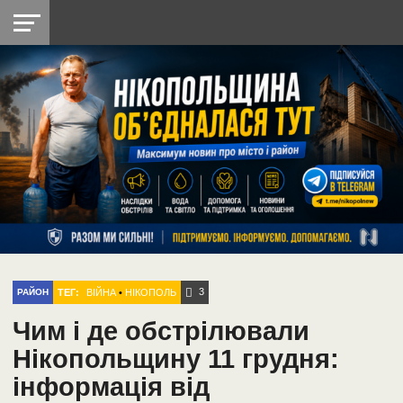
НІКОПОЛЬ
РАДІО
РАЙОН
СІЧЕСЛАВСЬКА
УКРАЇНА
РЕТРО
ЛАЙТ
УКРАЇНА
ДОПОМОГА
НІКОПОЛЬ
3
ТЕГ:
ВІЙНА
•
НІКОПОЛЬ
РАЙОН
Чим і де обстрілювали
Нікопольщину 11 грудня:
інформація від