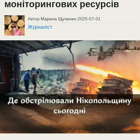
моніторингових ресурсів
Автор
Марина Щученко
-
2025-07-01
Журналіст