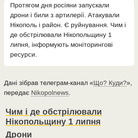
Протягом дня росіяни запускали
дрони і били з артилерії. Атакували
Нікополь і район. Є руйнування. Чим і
де обстрілювали Нікопольщину 1
липня, інформують моніторингові
ресурси.
Дані зібрав телеграм-канал «
Що? Куди?
»,
передає
Nikopolnews
.
Чим і де обстрілювали
Нікопольщину 1 липня
Дрони