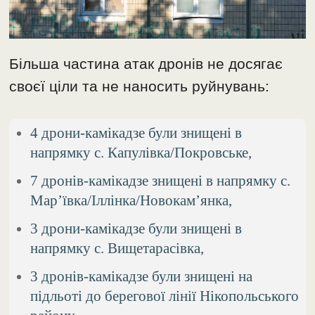
Більша частина атак дронів не досягає
своєї ціли та не наносить руйнувань:
4 дрони-камікадзе були знищені в
напрямку с. Капулівка/Покровське,
7 дронів-камікадзе знищені в напрямку с.
Мар’ївка/Іллінка/Новокам’янка,
3 дрони-камікадзе були знищені в
напрямку с. Вищетарасівка,
3 дронів-камікадзе були знищені на
підльоті до берегової лінії Нікопольського