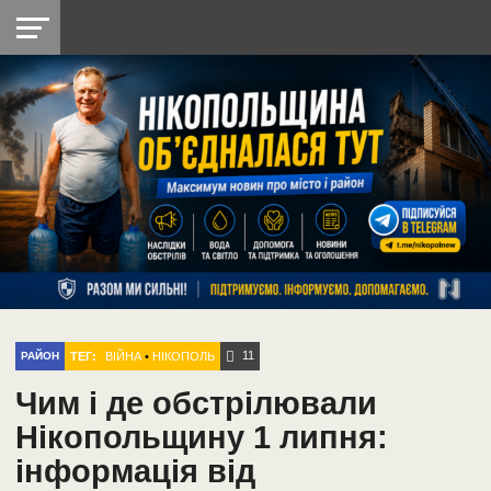
НІКОПОЛЬ
РАДІО
РАЙОН
СІЧЕСЛАВСЬКА
УКРАЇНА
РЕТРО
ЛАЙТ
УКРАЇНА
ДОПОМОГА
НІКОПОЛЬ
11
ТЕГ:
ВІЙНА
•
НІКОПОЛЬ
РАЙОН
Чим і де обстрілювали
Нікопольщину 1 липня:
інформація від