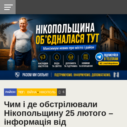
НІКОПОЛЬ
РАДІО
РАЙОН
СІЧЕСЛАВСЬКА
УКРАЇНА
РЕТРО
ЛАЙТ
УКРАЇНА
ДОПОМОГА
НІКОПОЛЬ
6
ТЕГ:
ВІЙНА
•
НІКОПОЛЬ
РАЙОН
Чим і де обстрілювали
Нікопольщину 25 лютого –
інформація від