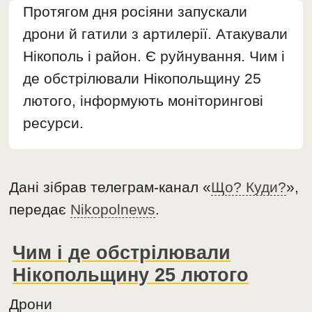
Протягом дня росіяни запускали
дрони й гатили з артилерії. Атакували
Нікополь і район. Є руйнування. Чим і
де обстрілювали Нікопольщину 25
лютого, інформують моніторингові
ресурси.
Дані зібрав телеграм-канал «
Що? Куди?
»,
передає
Nikopolnews
.
Чим і де обстрілювали
Нікопольщину 25 лютого
Дрони