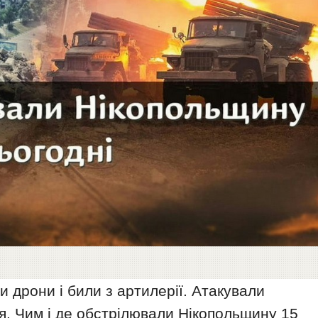
и дрони і били з артилерії. Атакували
я. Чим і де обстрілювали Нікопольщину 15