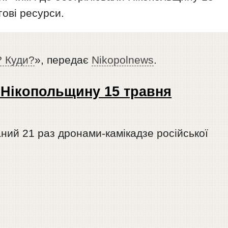
ові ресурси.
 Куди?
», передає
Nikopolnews
.
 Нікопольщину 15 травня
ний 21 раз дронами-камікадзе російської