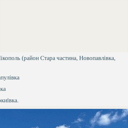
Нікополь (район Стара частина, Новопавлівка,
апулівка
нка
окиївка.