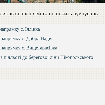
осягає своїх цілей та не носить руйнувань
напрямку с. Іллінка
 напрямку с. Добра Надія
у напрямку с. Вищетарасівка
а підльоті до берегової лінії Нікопольського