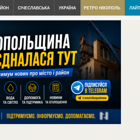
АЙОН
СІЧЕСЛАВСЬКА
УКРАЇНА
РЕТРО НІКОПОЛЬ
ЛАЙ