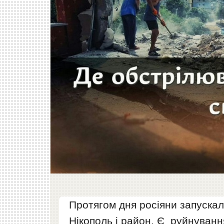
Протягом дня росіяни запускал
Нікополь і район. Є руйнуванн