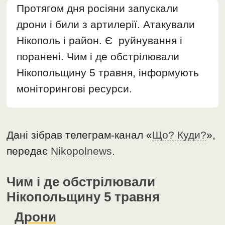
Протягом дня росіяни запускали
дрони і били з артилерії. Атакували
Нікополь і район. Є руйнування і
поранені. Чим і де обстрілювали
Нікопольщину 5 травня, інформують
моніторингові ресурси.
Дані зібрав телеграм-канал «
Що? Куди?
»,
передає
Nikopolnews
.
Чим і де обстрілювали
Нікопольщину 5 травня
Дрони