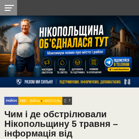
НІКОПОЛЬ
РАДІО
РАЙОН
СІЧЕСЛАВСЬКА
УКРАЇНА
РЕТРО
ЛАЙТ
УКРАЇНА
ДОПОМОГА
НІКОПОЛЬ
7
ТЕГ:
ВІЙНА
•
НІКОПОЛЬ
РАЙОН
Чим і де обстрілювали
Нікопольщину 5 травня –
інформація від