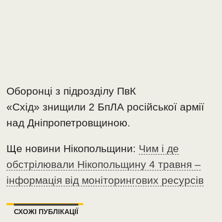
Оборонці з підрозділу ПвК
«Схід» знищили 2 БпЛА російської армії
над Дніпропетровщиною.
Ще новини Нікопольщини:
Чим і де
обстрілювали Нікопольщину 4 травня –
інформація від моніторингових ресурсів
СХОЖІ ПУБЛІКАЦІЇ