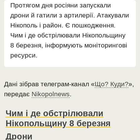
Протягом дня росіяни запускали
дрони й гатили з артилерії. Атакували
Нікополь і район. Є пошкодження.
Чим і де обстрілювали Нікопольщину
8 березня, інформують моніторингові
ресурси.
Дані зібрав телеграм-канал «
Що? Куди?
»,
передає
Nikopolnews
.
Чим і де обстрілювали
Нікопольщину 8 березня
Дрони