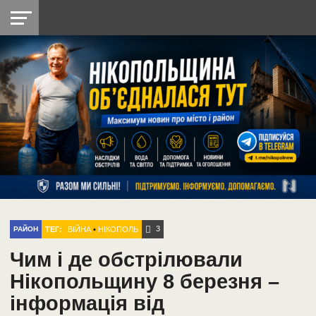
НІКОПОЛЬ
РАДІО
РАЙОН
СІЧЕСЛАВСЬКА
УКРАЇНА
РЕТРО
ЛАЙТ
УКРАЇНА
ДОПОМОГА
НІКОПОЛЬ
3
ТЕГ:
ВІЙНА
•
НІКОПОЛЬ
РАЙОН
Чим і де обстрілювали
Нікопольщину 8 березня –
інформація від