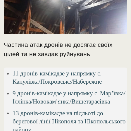
Частина атак дронів не досягає своїх
цілей та не завдає руйнувань
11 дронів-камікадзе у напрямку с.
Капулівка/Покровське/Набережне
9 дронів-камікадзе у напрямку с. Мар’ївка/
Іллінка/Новокам’янка/Вищетарасівка
13 дронів-камікадзе на підльоті до
берегової лінії Нікополя та Нікопольського
району.