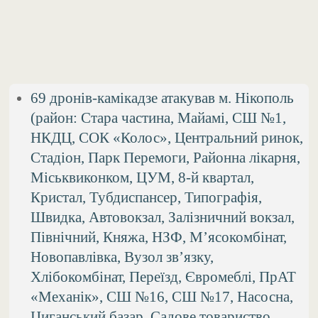
69 дронів-камікадзе атакував м. Нікополь
(район: Стара частина, Майамі, СШ №1,
НКДЦ, СОК «Колос», Центральний ринок,
Стадіон, Парк Перемоги, Районна лікарня,
Міськвиконком, ЦУМ, 8-й квартал,
Кристал, Тубдиспансер, Типографія,
Швидка, Автовокзал, Залізничний вокзал,
Північний, Княжа, НЗФ, М’ясокомбінат,
Новопавлівка, Вузол зв’язку,
Хлібокомбінат, Переїзд, Євромеблі, ПрАТ
«Механік», СШ №16, СШ №17, Насосна,
Циганський базар, Садове товариство