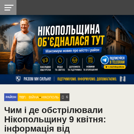
НІКОПОЛЬ
РАДІО
РАЙОН
СІЧЕСЛАВСЬКА
УКРАЇНА
РЕТРО
ЛАЙТ
УКРАЇНА
ДОПОМОГА
НІКОПОЛЬ
6
ТЕГ:
ВІЙНА
•
НІКОПОЛЬ
РАЙОН
Чим і де обстрілювали
Нікопольщину 9 квітня:
інформація від