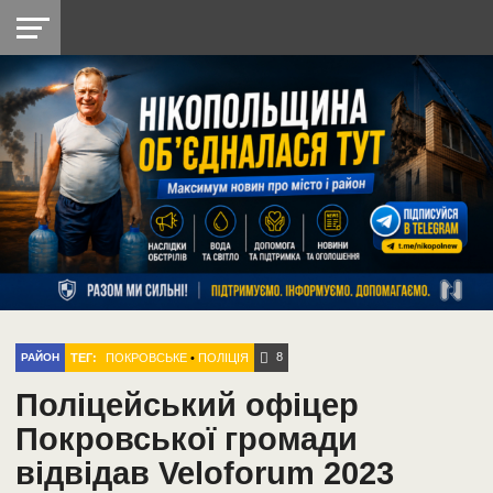
НІКОПОЛЬ
РАДІО
РАЙОН
СІЧЕСЛАВСЬКА
УКРАЇНА
РЕТРО
ЛАЙТ
УКРАЇНА
ДОПОМОГА
НІКОПОЛЬ
8
ТЕГ:
ПОКРОВСЬКЕ
•
ПОЛІЦІЯ
РАЙОН
Поліцейський офіцер
Покровської громади
відвідав Veloforum 2023