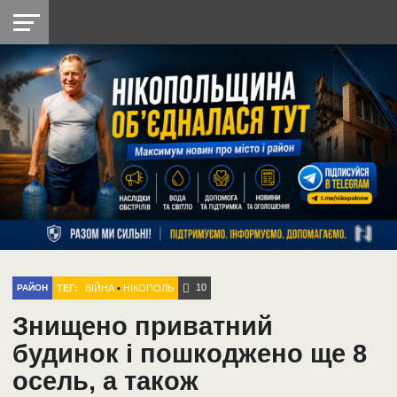
НІКОПОЛЬ
РАДІО
РАЙОН
СІЧЕСЛАВСЬКА
УКРАЇНА
РЕТРО
ЛАЙТ
УКРАЇНА
ДОПОМОГА
НІКОПОЛЬ
10
ТЕГ:
ВІЙНА
•
НІКОПОЛЬ
РАЙОН
Знищено приватний
будинок і пошкоджено ще 8
осель, а також