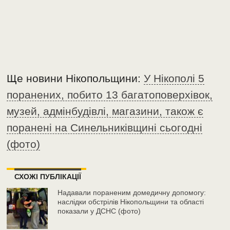
Ще новини Нікопольщини:
У Нікополі 5
поранених, побито 13 багатоповерхівок,
музей, адмінбудівлі, магазини, також є
поранені на Синельниківщині сьогодні
(фото)
СХОЖІ ПУБЛІКАЦІЇ
Надавали пораненим домедичну допомогу:
наслідки обстрілів Нікопольщини та області
показали у ДСНС (фото)