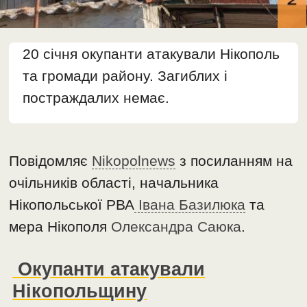
20 січня окупанти атакували Нікополь
та громади району. Загиблих і
постраждалих немає.
Повідомляє
Nikopolnews
з посиланням на
очільників області, начальника
Нікопольської РВА
Івана Базилюка
та
мера Нікополя
Олександра Саюка
.
Окупанти атакували
Нікопольщину