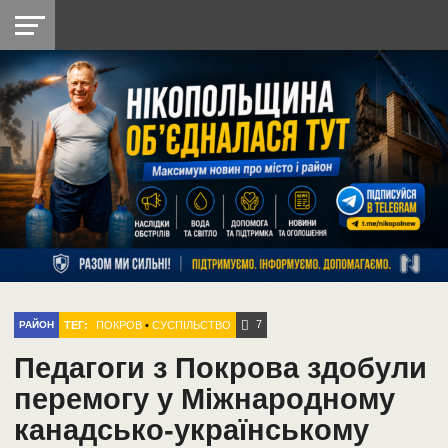
НІКОПОЛЬ
РАДІО
РАЙОН
СІЧЕСЛАВСЬКА
УКРАЇНА
РЕТРО
ЛАЙТ
УКРАЇНА
ДОПОМОГА
НІКОПОЛЬ
7
ТЕГ:
ПОКРОВ
•
СУСПІЛЬСТВО
РАЙОН
Педагоги з Покрова здобули
перемогу у Міжнародному
канадсько-українському