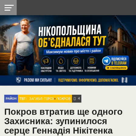
НІКОПОЛЬ
РАДІО
РАЙОН
СІЧЕСЛАВСЬКА
УКРАЇНА
РЕТРО
ЛАЙТ
УКРАЇНА
ДОПОМОГА
НІКОПОЛЬ
4
ТЕГ:
ЗАГИБЛІ ГЕРОЇ
•
ПОКРОВ
РАЙОН
Покров втратив ще одного
Захисника: зупинилося
серце Геннадія Нікітенка