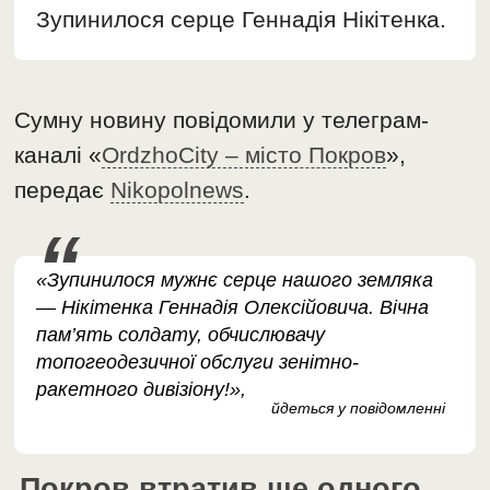
Зупинилося серце Геннадія Нікітенка.
Сумну новину повідомили у телеграм-
каналі «
OrdzhoCity – місто Покров
»,
передає
Nikopolnews
.
«Зупинилося мужнє серце нашого земляка
— Нікітенка Геннадія Олексійовича. Вічна
пам’ять солдату, обчислювачу
топогеодезичної обслуги зенітно-
ракетного дивізіону!»,
йдеться у повідомленні
Покров втратив ще одного