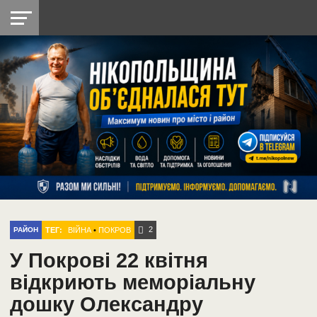
НІКОПОЛЬ
РАДІО
РАЙОН
СІЧЕСЛАВСЬКА
УКРАЇНА
РЕТРО
ЛАЙТ
УКРАЇНА
ДОПОМОГА
НІКОПОЛЬ
2
ТЕГ:
ВІЙНА
•
ПОКРОВ
РАЙОН
У Покрові 22 квітня
відкриють меморіальну
дошку Олександру