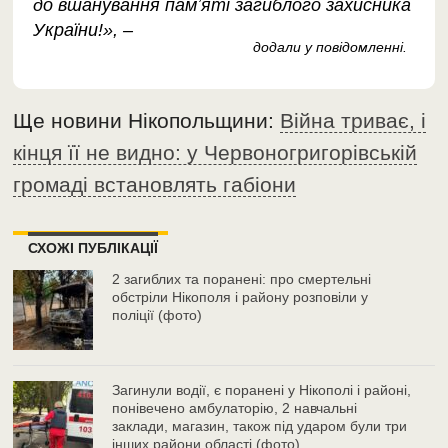
до вшанування памʼяті загиблого захисника
України!», –
додали у повідомленні.
Ще новини Нікопольщини:
Війна триває, і
кінця її не видно: у Червоногригорівській
громаді встановлять габіони
СХОЖІ ПУБЛІКАЦІЇ
2 загиблих та поранені: про смертельні
обстріли Нікополя і району розповіли у
поліції (фото)
Загинули водії, є поранені у Нікополі і районі,
понівечено амбулаторію, 2 навчальні
заклади, магазин, також під ударом були три
інших райони області (фото)