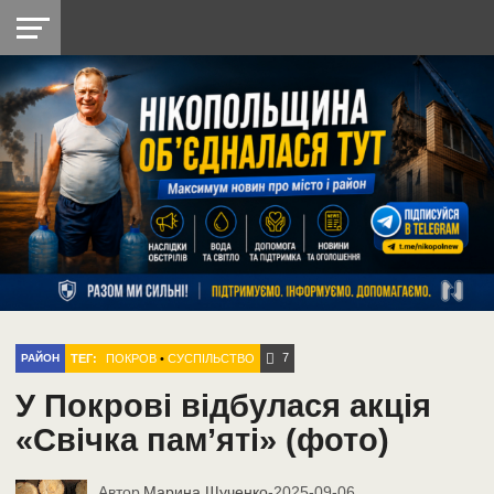
НІКОПОЛЬ
РАДІО
РАЙОН
СІЧЕСЛАВСЬКА
УКРАЇНА
РЕТРО
ЛАЙТ
УКРАЇНА
ДОПОМОГА
НІКОПОЛЬ
7
ТЕГ:
ПОКРОВ
•
СУСПІЛЬСТВО
РАЙОН
У Покрові відбулася акція
«Свічка пам’яті» (фото)
Автор
Марина Щученко
-
2025-09-06