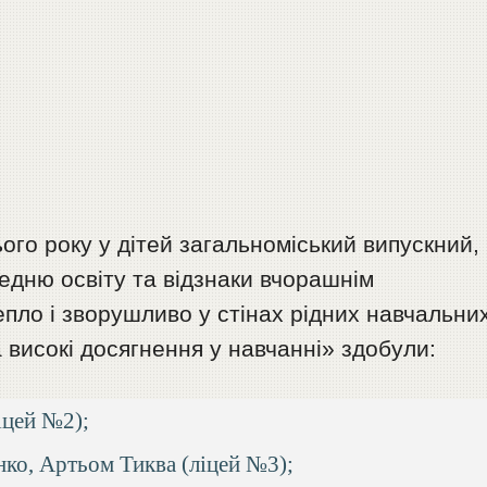
ого року у дітей загальноміський випускний,
едню освіту та відзнаки вчорашнім
пло і зворушливо у стінах рідних навчальни
 високі досягнення у навчанні» здобули:
іцей №2);
ко, Артьом Тиква (ліцей №3);