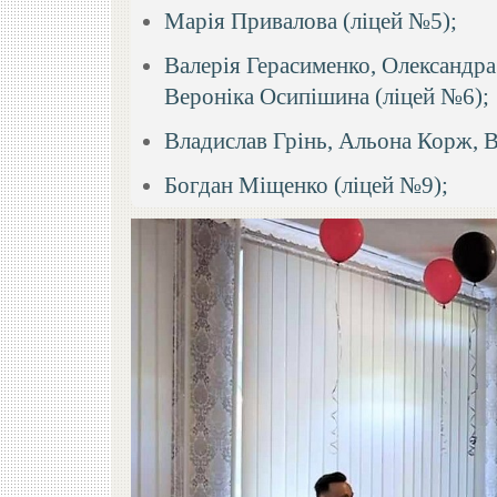
Марія Привалова (ліцей №5);
Валерія Герасименко, Олександра
Вероніка Осипішина (ліцей №6);
Владислав Грінь, Альона Корж, В
Богдан Міщенко (ліцей №9);