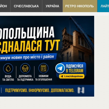
АЙОН
СІЧЕСЛАВСЬКА
УКРАЇНА
РЕТРО НІКОПОЛЬ
ЛАЙ