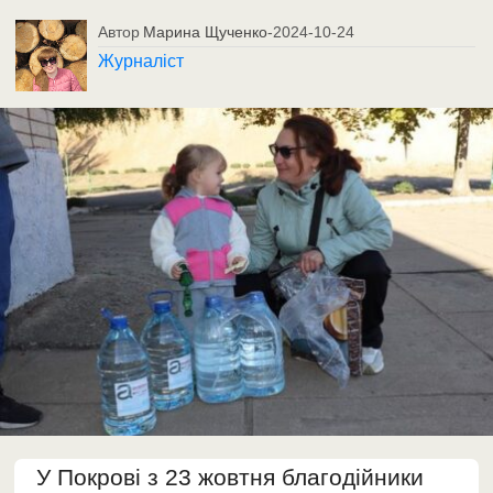
Автор
Марина Щученко
-
2024-10-24
Журналіст
У Покрові з 23 жовтня благодійники