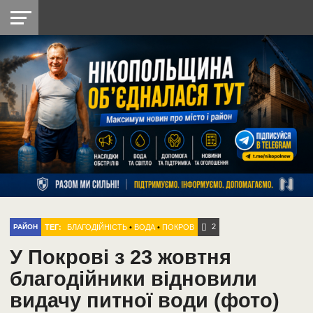
НІКОПОЛЬ
РАДІО
РАЙОН
СІЧЕСЛАВСЬКА
УКРАЇНА
РЕТРО
ЛАЙТ
УКРАЇНА
ДОПОМОГА
НІКОПОЛЬ
2
ТЕГ:
БЛАГОДІЙНІСТЬ
•
ВОДА
•
ПОКРОВ
РАЙОН
У Покрові з 23 жовтня
благодійники відновили
видачу питної води (фото)