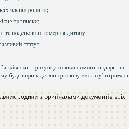
сіх членів родини;
місце прописки;
и та податковий номер на дитину;
азливий статус;
 банківського рахунку голови домогосподарства
ому буде впроваджено грошову виплату) отриман
вник родини з оригіналами документів всіх