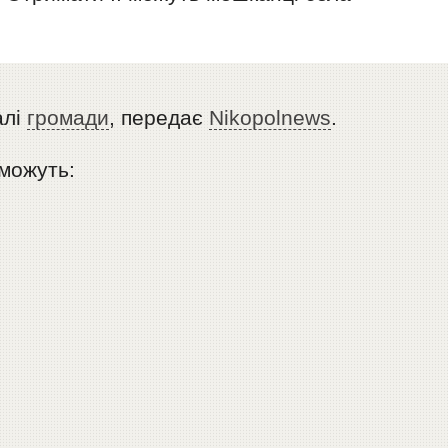
алі
громади
, передає
Nikopolnews
.
можуть: