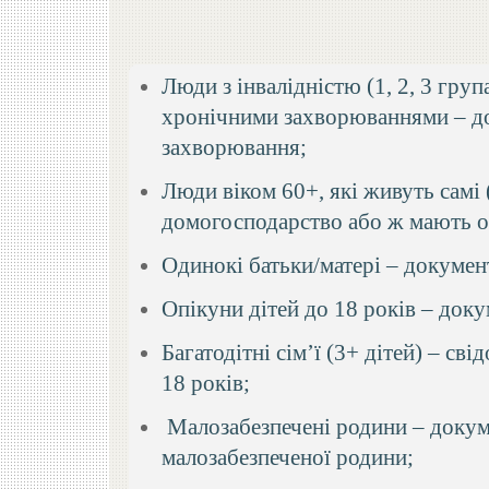
Люди з інвалідністю (1, 2, 3 груп
хронічними захворюваннями – док
захворювання;
Люди віком 60+, які живуть самі
домогосподарство або ж мають о
Одинокі батьки/матері – докумен
Опікуни дітей до 18 років – доку
Багатодітні сім’ї (3+ дітей) – св
18 років;
Малозабезпечені родини – докум
малозабезпеченої родини;