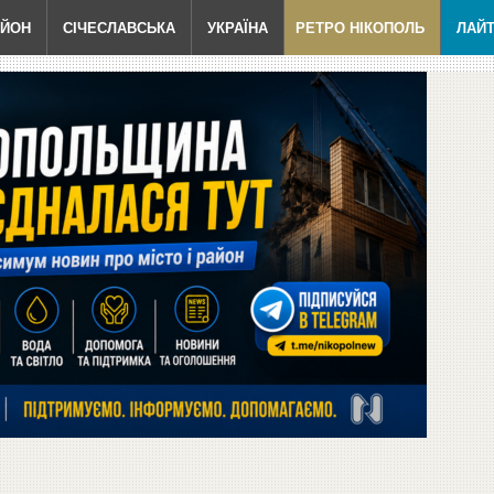
АЙОН
СІЧЕСЛАВСЬКА
УКРАЇНА
РЕТРО НІКОПОЛЬ
ЛАЙ