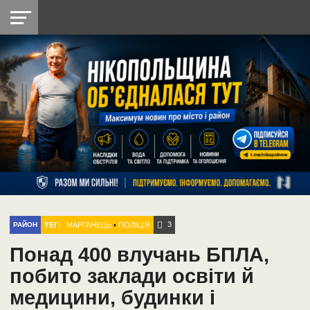
НІКОПОЛЬ
РАДІО
РАЙОН
СІЧЕСЛАВСЬКА
УКРАЇНА
РЕТРО
ЛАЙТ
УКРАЇНА
ДОПОМОГА
НІКОПОЛЬ
3
ТЕГ:
МАРГАНЕЦЬ
•
ПОЛІЦІЯ
РАЙОН
Понад 400 влучань БПЛА,
побито заклади освіти й
медицини, будинки і