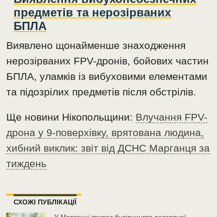
предметів та нерозірваних
БПЛА
Виявлено щонайменше знаходження
нерозірваних FPV-дронів, бойових частин
БПЛА, уламків із вибуховими елементами
та підозрілих предметів після обстрілів.
Ще новини Нікопольщини:
Влучання FPV-
дрона у 9-поверхівку, врятована людина,
хибний виклик: звіт від ДСНС Марганця за
тиждень
СХОЖІ ПУБЛІКАЦІЇ