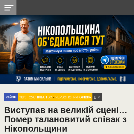
НІКОПОЛЬ
РАДІО
РАЙОН
СІЧЕСЛАВСЬКА
УКРАЇНА
РЕТРО
ЛАЙТ
УКРАЇНА
ДОПОМОГА
НІКОПОЛЬ
8
ТЕГ:
СУСПІЛЬСТВО
•
ЧЕРВОНОГРИГОРІВКА
РАЙОН
Виступав на великій сцені…
Помер талановитий співак з
Нікопольщини