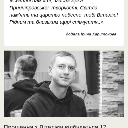
«Світлої пам’яті, згасла зірка
Придніпровської творчості. Світла
пам’ять та царство небесне тобі Віталію!
Рідним та близьким щирі співчуття..»,
додала Ірина Харитонова
Прощання з Віталієм відбудеться 17