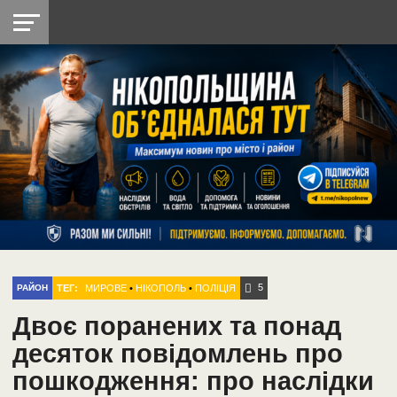
НІКОПОЛЬ
РАДІО
РАЙОН
СІЧЕСЛАВСЬКА
УКРАЇНА
РЕТРО
ЛАЙТ
УКРАЇНА
ДОПОМОГА
НІКОПОЛЬ
5
ТЕГ:
МИРОВЕ
•
НІКОПОЛЬ
•
ПОЛІЦІЯ
РАЙОН
Двоє поранених та понад
десяток повідомлень про
пошкодження: про наслідки