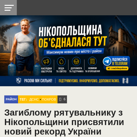
НІКОПОЛЬ
РАДІО
РАЙОН
СІЧЕСЛАВСЬКА
УКРАЇНА
РЕТРО
ЛАЙТ
УКРАЇНА
ДОПОМОГА
НІКОПОЛЬ
6
ТЕГ:
ДСНС
•
ПОКРОВ
РАЙОН
Загиблому рятувальнику з
Нікопольщини присвятили
новий рекорд України