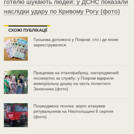
готелю шукають людей: у ДСНС показали
наслідки удару по Кривому Рогу (фото)
СХОЖІ ПУБЛІКАЦІЇ
Грошова допомога у Покрові: хто і де може
зареєструватися
Працював на птахофабриці, нагороджений
посмертно за службу: у Покрові відкрили
меморіальну дошку на честь полеглого
Захисника (фото)
Пошкоджена техніка: ворог атакував
рятувальників на Нікопольщині 6 серпня
(фото)