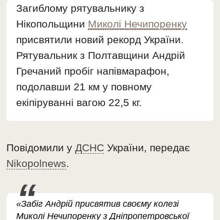
Загиблому рятувальнику з
Нікопольщини
Миколі Нечипоренку
присвятили новий рекорд України.
Рятувальник з Полтавщини Андрій
Гречаний пробіг напівмарафон,
подолавши 21 км у повному
екіпіруванні вагою 22,5 кг.
Повідомили у
ДСНС
України, передає
Nikopolnews
.
«Забіг Андрій присвятив своєму колезі
Миколі Нечипоренку з Дніпропетровської