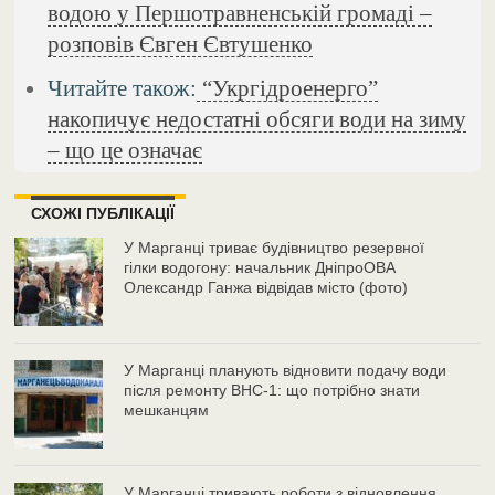
водою у Першотравненській громаді –
розповів Євген Євтушенко
Читайте також:
“Укргідроенерго”
накопичує недостатні обсяги води на зиму
– що це означає
СХОЖІ ПУБЛІКАЦІЇ
У Марганці триває будівництво резервної
гілки водогону: начальник ДніпроОВА
Олександр Ганжа відвідав місто (фото)
У Марганці планують відновити подачу води
після ремонту ВНС-1: що потрібно знати
мешканцям
У Марганці тривають роботи з відновлення