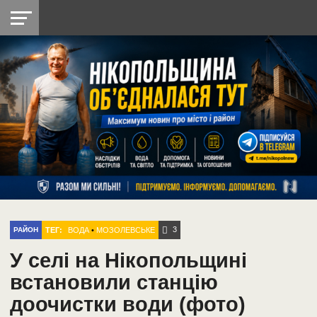
НІКОПОЛЬ
РАДІО
РАЙОН
СІЧЕСЛАВСЬКА
УКРАЇНА
РЕТРО
ЛАЙТ
УКРАЇНА
ДОПОМОГА
НІКОПОЛЬ
3
ТЕГ:
ВОДА
•
МОЗОЛЕВСЬКЕ
РАЙОН
У селі на Нікопольщині
встановили станцію
доочистки води (фото)